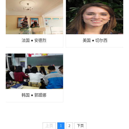
法国 ● 安德烈
美国 ● 切尔西
韩国 ● 郭蹂娜
上页
1
2
下页