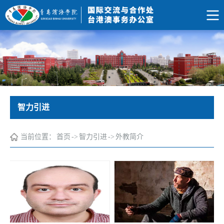
智力引进
当前位置：
首页
->
智力引进
->
外教简介