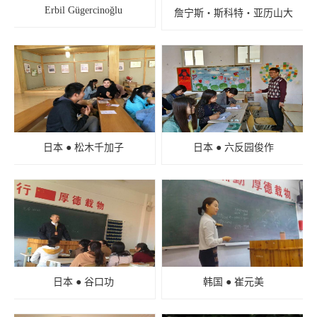
Erbil Gügercinoğlu
詹宁斯・斯科特・亚历山大
日本 ● 松木千加子
日本 ● 六反园俊作
日本 ● 谷口功
韩国 ● 崔元美